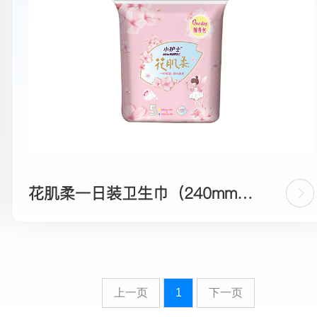
花肌柔一日装卫生巾（240mm4
片+350mm1片）
上一页
1
下一页