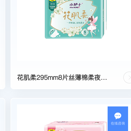
花肌柔295mm8片丝薄棉柔夜用
卫生巾
在线咨询