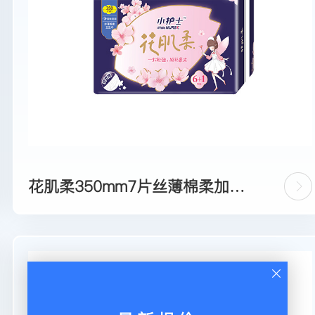
花肌柔350mm7片丝薄棉柔加长
夜用卫生巾