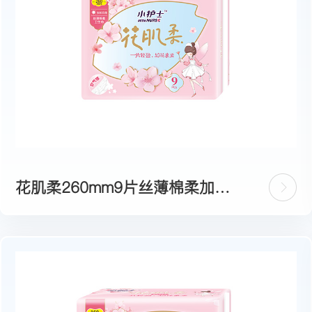
花肌柔260mm9片丝薄棉柔加长
日用卫生巾