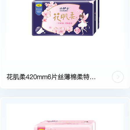
花肌柔420mm6片丝薄棉柔特长
夜用卫生巾